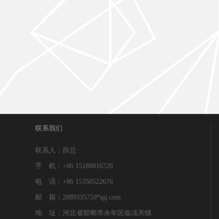
联系我们
联系人：薛总
手 机：+86 15188816726
电 话：+86 15350522676
邮 箱：2889335759*qq.com
地 址：河北省邯郸市永年区临洺关镇