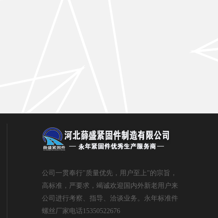
公司一贯奉行"质量优先，用户至上"的宗旨，
高标准，严要求，竭诚欢迎国内外新老用户来
公司进行考察、指导、洽谈业务。永年标准件
螺丝厂家电话15350522676