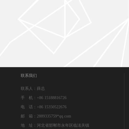
联系我们
联系人：薛总
手 机：+86 15188816726
电 话：+86 15350522676
邮 箱：2889335759*qq.com
地 址：河北省邯郸市永年区临洺关镇