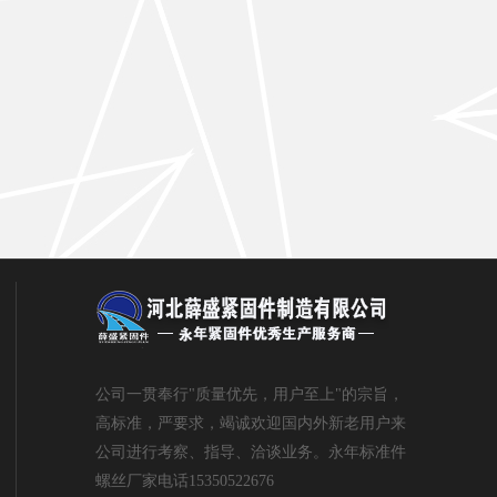
公司一贯奉行"质量优先，用户至上"的宗旨，
高标准，严要求，竭诚欢迎国内外新老用户来
公司进行考察、指导、洽谈业务。永年标准件
螺丝厂家电话15350522676