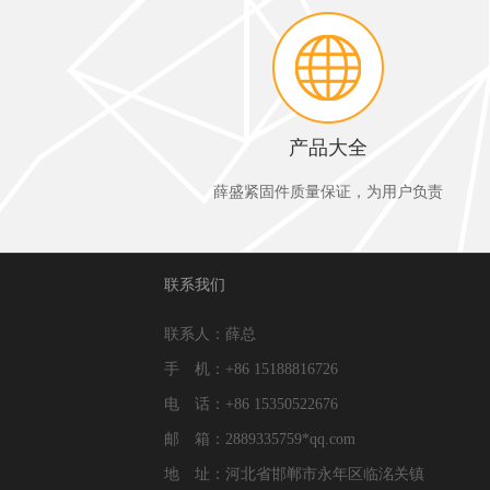
产品大全
薛盛紧固件质量保证，为用户负责
联系我们
联系人：薛总
手 机：+86 15188816726
电 话：+86 15350522676
邮 箱：2889335759*qq.com
地 址：河北省邯郸市永年区临洺关镇